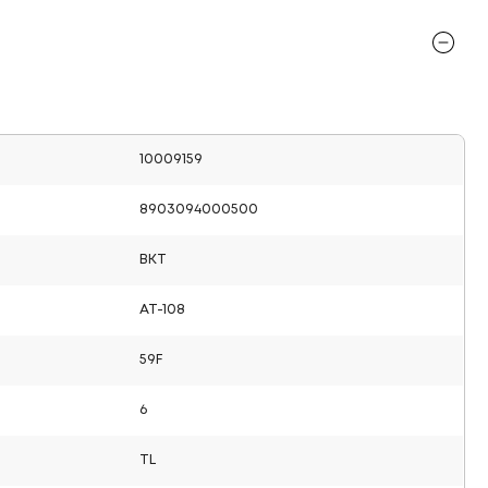
10009159
8903094000500
BKT
AT-108
59F
6
TL