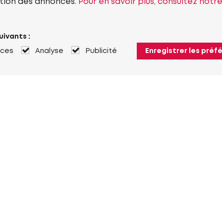
tion des annonces.
Pour en savoir plus, consultez notr
uivants :
nces
Analyse
Publicité
Enregistrer les préf