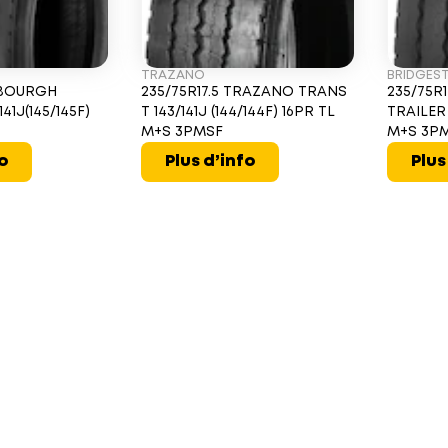
TRAZANO
BRIDGES
ALBOURGH
235/75R17.5 TRAZANO TRANS
235/75R
41J(145/145F)
T 143/141J (144/144F) 16PR TL
TRAILER 
M+S 3PMSF
M+S 3P
fo
Plus d’info
Plus