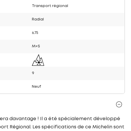
Transport régional
Radial
6.75
M+S
9
Neuf
dera davantage ! Il a été spécialement développé
t Régional. Les spécifications de ce Michelin sont