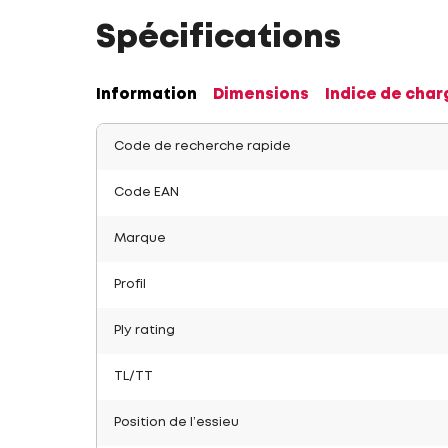
Spécifications
Information
Dimensions
Indice de char
Code de recherche rapide
Code EAN
Marque
Profil
Ply rating
TL/TT
Position de l’essieu