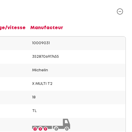
ge/vitesse
Manufacteur
10009031
3528706917455
Michelin
X MULTI T2
18
TL