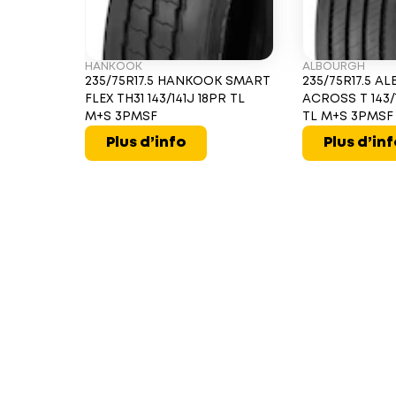
HANKOOK
ALBOURGH
235/75R17.5 HANKOOK SMART
235/75R17.5 
FLEX TH31 143/141J 18PR TL
ACROSS T 143/1
M+S 3PMSF
TL M+S 3PMSF
Plus d’info
Plus d’in