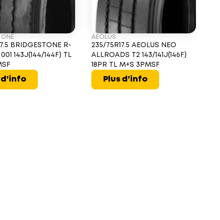
TONE
AEOLUS
17.5 BRIDGESTONE R-
235/75R17.5 AEOLUS NEO
001 143J(144/144F) TL
ALLROADS T2 143/141J(146F)
MSF
18PR TL M+S 3PMSF
 d’info
Plus d’info