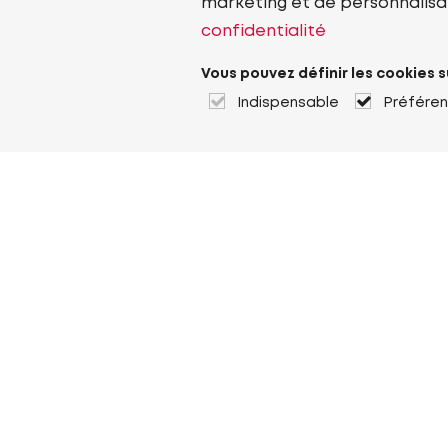
marketing et de personnalisa
confidentialité
Vous pouvez définir les cookies s
Indispensable
Préfére
À propos de Heuver
Heuver
Historique
Plus À propos de Heuver