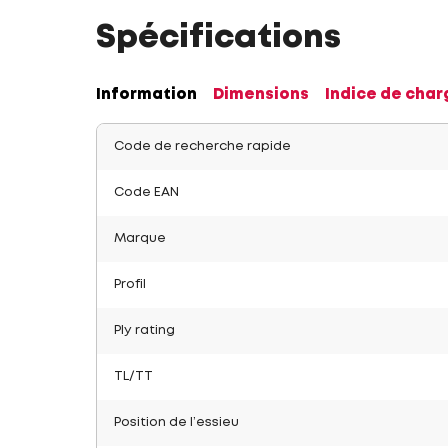
Spécifications
Information
Dimensions
Indice de char
Code de recherche rapide
Code EAN
Marque
Profil
Ply rating
TL/TT
Position de l’essieu