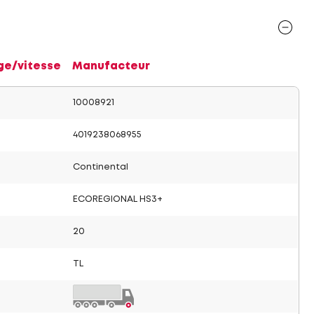
ge/vitesse
Manufacteur
10008921
4019238068955
Continental
ECOREGIONAL HS3+
20
TL