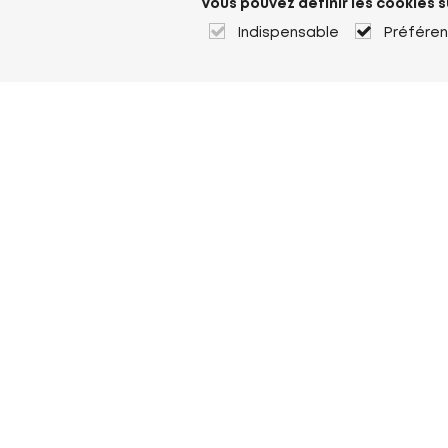
Vous pouvez définir les cookies s
Indispensable
Préfére
À propos de Heuver
Heuver
Historique
Plus À propos de Heuver
Mon Heuver