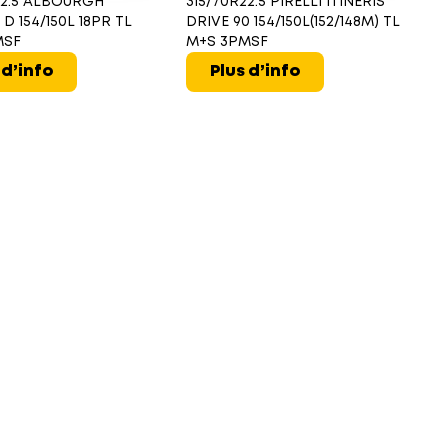
22.5 ALBOURGH
315/70R22.5 PIRELLI ITINERIS
3
D 154/150L 18PR TL
DRIVE 90 154/150L(152/148M) TL
C
MSF
M+S 3PMSF
15
M
 d’info
Plus d’info