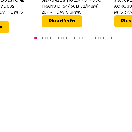
BRIDGESTONE
315/70R22.5 TRAZANO NOVO
315/70R
IVE 002
TRANS D 154/150L(152/148M)
ACROSS 
148M) TL M+S
20PR TL M+S 3PMSF
M+S 3P
Plus d’info
Plus
fo