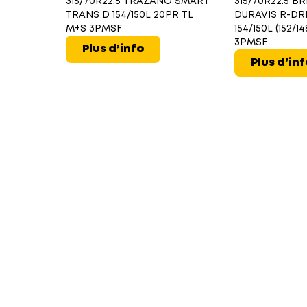
315/70R22.5 TRAZANO SMART
315/70R22.5 
TRANS D 154/150L 20PR TL
DURAVIS R-DR
M+S 3PMSF
154/150L (152/
3PMSF
Plus d’info
Plus d’in