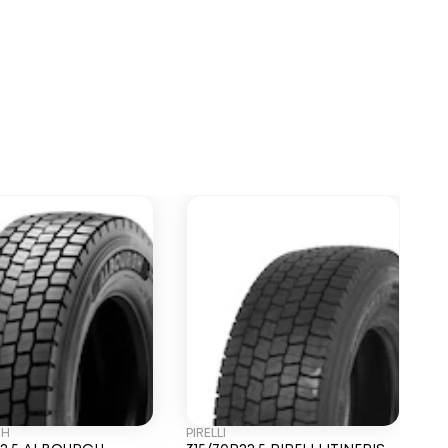
GH
PIRELLI
C