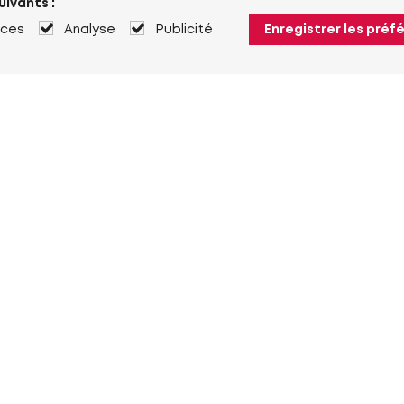
uivants :
nces
Analyse
Publicité
Enregistrer les préf