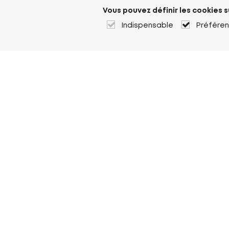
Vous pouvez définir les cookies s
Indispensable
Préfére
À propos de Heuver
Heuver
Historique
Plus À propos de Heuver