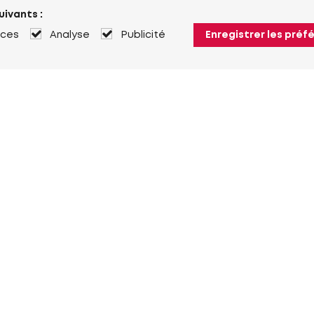
uivants :
nces
Analyse
Publicité
Enregistrer les préf