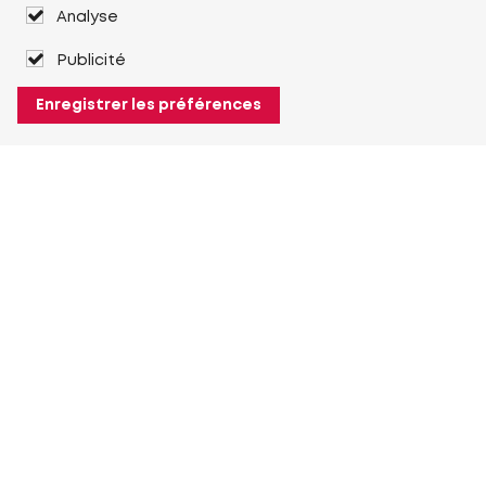
Analyse
Publicité
Enregistrer les préférences
À propos de Heuver
Heuver
Historique
Plus À propos de Heuver