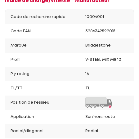
Indice de charge/vitesse
Manufacteur
Code de recherche rapide
10004001
Code EAN
3286342592015
Marque
Bridgestone
Profil
V-STEEL MIX M840
Ply rating
16
TL/TT
TL
Position de l’essieu
Application
Sur/hors route
Radial/diagonal
Radial