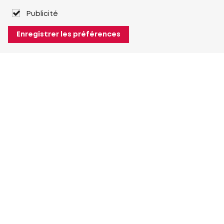
Publicité
Enregistrer les préférences
À propos de Heuver
Heuver
Historique
Plus À propos de Heuver
Mon Heuver
Connexion
Enregistrement
Plus Mon Heuver