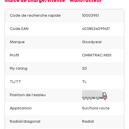
Indice de charge/vitesse
Manufacteur
Code de recherche rapide
10003951
Code EAN
4038526099617
Marque
Goodyear
Profil
OMNITRAC MSS
Ply rating
20
TL/TT
TL
Position de l’essieu
Application
Sur/hors route
Radial/diagonal
Radial