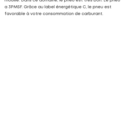
mouillé. Dans ce domaine, le pneu est très bon. Le pneu
a 3PMSF. Grâce au label énergétique C, le pneu est
favorable à votre consommation de carburant.