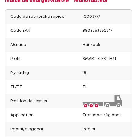
Indice de charge/vitesse
Manufacteur
Code de recherche rapide
10003777
Code EAN
8808563532547
Marque
Hankook
Profil
SMART FLEX TH31
Ply rating
18
TL/TT
TL
Position de l’essieu
Application
Transport régional
Radial/diagonal
Radial