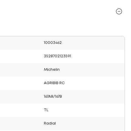
10003462
3528702123591
Michelin
AGRIBIB RC
167A8/167B
TL
Radial