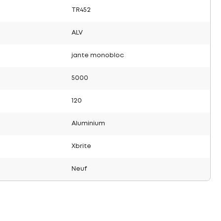
TR452
ALV
jante monobloc
5000
120
Aluminium
Xbrite
Neuf