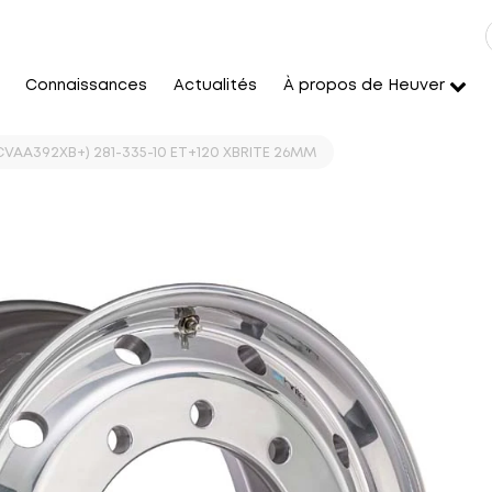
Connaissances
Actualités
À propos de Heuver
 (CVAA392XB+) 281-335-10 ET+120 XBRITE 26MM