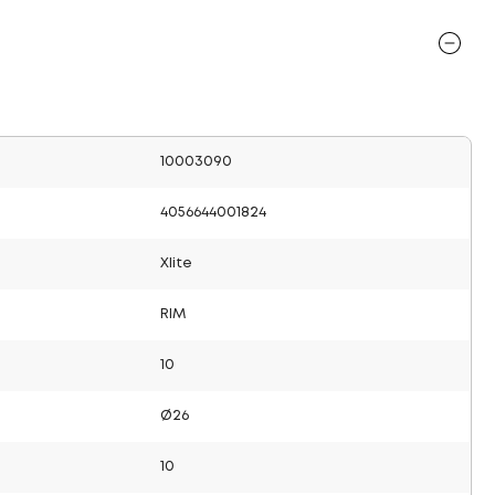
10003090
4056644001824
Xlite
RIM
10
Ø26
10