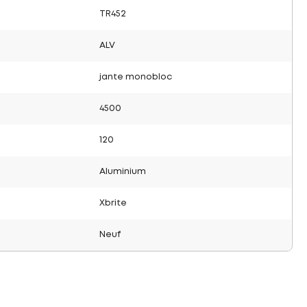
TR452
ALV
jante monobloc
4500
120
Aluminium
Xbrite
Neuf