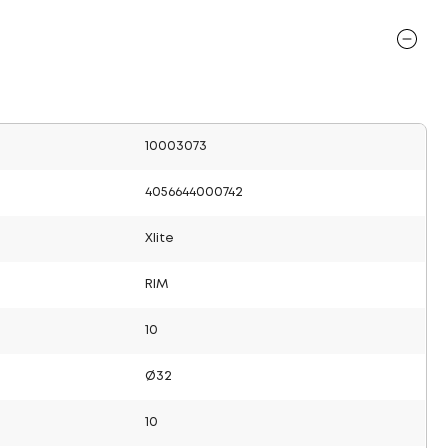
10003073
4056644000742
Xlite
RIM
10
Ø32
10