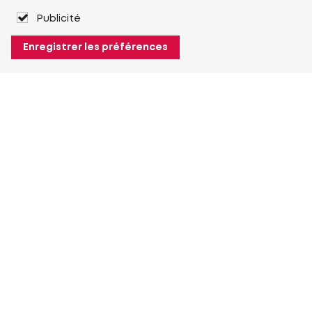
Publicité
Enregistrer les préférences
À propos de Heuver
Heuver
Historique
Plus À propos de Heuver
Mon Heuver