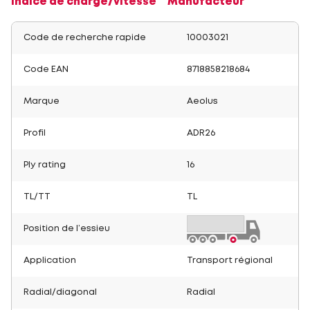
Indice de charge/vitesse
Manufacteur
Code de recherche rapide
10003021
Code EAN
8718858218684
Marque
Aeolus
Profil
ADR26
Ply rating
16
TL/TT
TL
Position de l’essieu
Application
Transport régional
Radial/diagonal
Radial