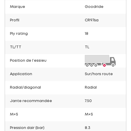
Marque
Goodride
Profil
CR976a
Ply rating
18
TL/TT
TL
Position de l’essieu
Application
Sur/hors route
Radial/diagonal
Radial
Jante recommandée
7.50
M+S
M+S
Pression dair (bar)
8.3