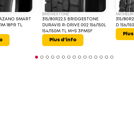
BRIDGESTONE
MICHELIN
TRAZANO SMART
315/80R22.5 BRIDGESTONE
315/80R2
1M 18PR TL
DURAVIS R-DRIVE 002 156/150L
D 156/1
154/150M TL M+S 3PMSF
Plus
fo
Plus d’info