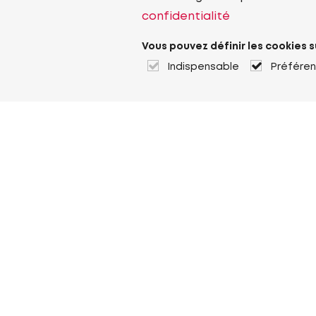
confidentialité
Vous pouvez définir les cookies s
Indispensable
Préfére
À propos de Heuver
Heuver
Historique
Plus À propos de Heuver