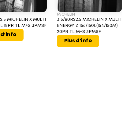
MICHELIN
H
2.5 MICHELIN X MULTI
315/80R22.5 MICHELIN X MULTI
3
50L 18PR TL M+S 3PMSF
ENERGY Z 156/150L(154/150M)
FL
20PR TL M+S 3PMSF
3
 d’info
Plus d’info