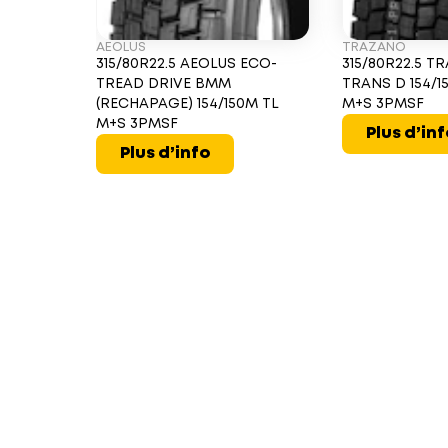
AEOLUS
TRAZANO
315/80R22.5 AEOLUS ECO-
315/80R22.5 
TREAD DRIVE BMM
TRANS D 154/15
(RECHAPAGE) 154/150M TL
M+S 3PMSF
M+S 3PMSF
Plus d’in
Plus d’info