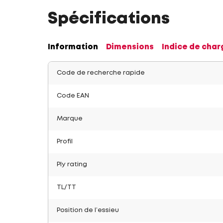
Spécifications
Information
Dimensions
Indice de char
Code de recherche rapide
Code EAN
Marque
Profil
Ply rating
TL/TT
Position de l’essieu