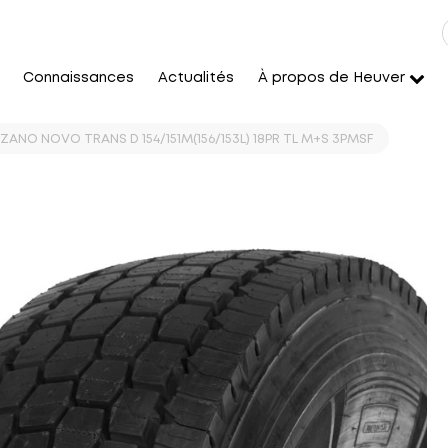
Connaissances
Actualités
À propos de Heuver
ZANO NOVO TRANS D 154/151M(156/153L) 18PR TL M+S 3PMSF