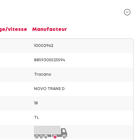
ge/vitesse
Manufacteur
10002962
8859305525594
Trazano
NOVO TRANS D
18
TL