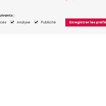
uivants :
nces
Analyse
Publicité
Enregistrer les préf