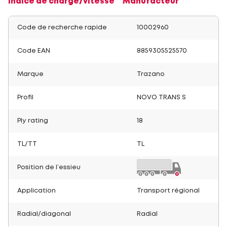
Indice de charge/vitesse
Manufacteur
Code de recherche rapide
10002960
Code EAN
8859305525570
Marque
Trazano
Profil
NOVO TRANS S
Ply rating
18
TL/TT
TL
Position de l’essieu
Application
Transport régional
Radial/diagonal
Radial