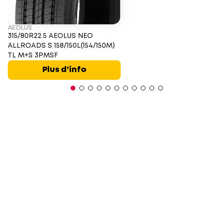
AEOLUS
315/80R22.5 AEOLUS NEO
ALLROADS S 158/150L(154/150M)
TL M+S 3PMSF
Plus d’info