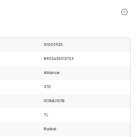
10002925
8903635013723
Alliance
370
107A8/107B
TL
Radial