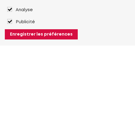
Analyse
Publicité
Enregistrer les préférences
À propos de Heuver
Heuver
Historique
Plus À propos de Heuver
Mon Heuver
Connexion
Enregistrement