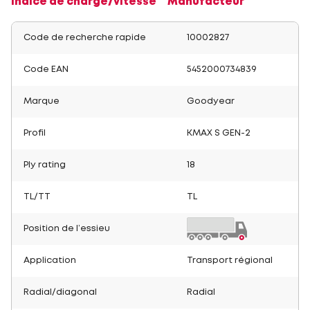
Indice de charge/vitesse
Manufacteur
Code de recherche rapide
10002827
Code EAN
5452000734839
Marque
Goodyear
Profil
KMAX S GEN-2
Ply rating
18
TL/TT
TL
Position de l’essieu
Application
Transport régional
Radial/diagonal
Radial