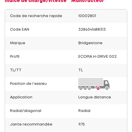
Indice de charge/vitesse
Manufacteur
Code de recherche rapide
10002801
Code EAN
3286341688313
Marque
Bridgestone
Profil
ECOPIA H-DRIVE 002
TL/TT
TL
Position de l’essieu
Application
Longue distance
Radial/diagonal
Radial
Jante recommandée
9.75