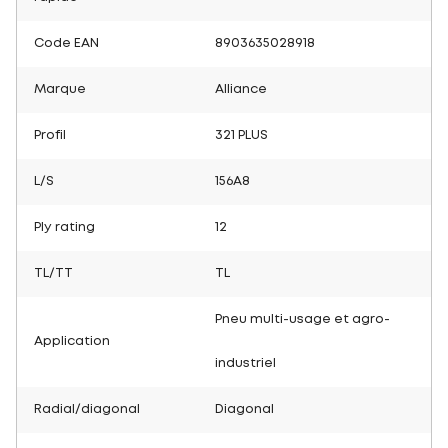
Code EAN
8903635028918
Marque
Alliance
Profil
321 PLUS
L/S
156A8
Ply rating
12
TL/TT
TL
Pneu multi-usage et agro-
Application
industriel
Radial/diagonal
Diagonal