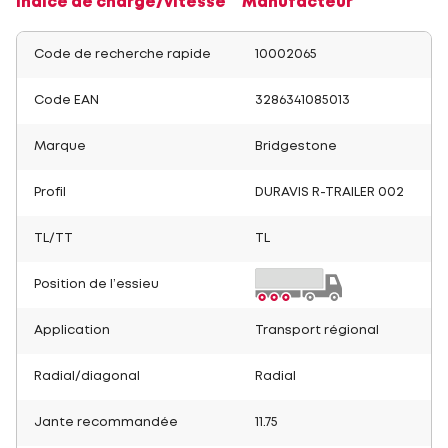
Indice de charge/vitesse
Manufacteur
Code de recherche rapide
10002065
Code EAN
3286341085013
Marque
Bridgestone
Profil
DURAVIS R-TRAILER 002
TL/TT
TL
Position de l’essieu
Application
Transport régional
Radial/diagonal
Radial
Jante recommandée
11.75