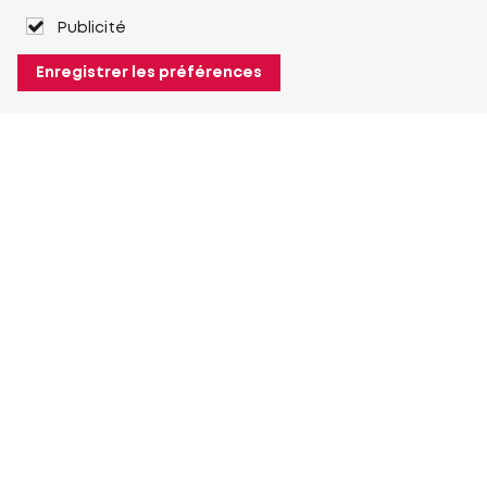
Publicité
Enregistrer les préférences
À propos de Heuver
Heuver
Historique
Plus À propos de Heuver
Mon Heuver
Connexion
Enregistrement
Plus Mon Heuver