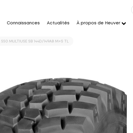
Connaissances
Actualités
À propos de Heuver
550 MULTIUSE SB 144D/149A8 M+S TL