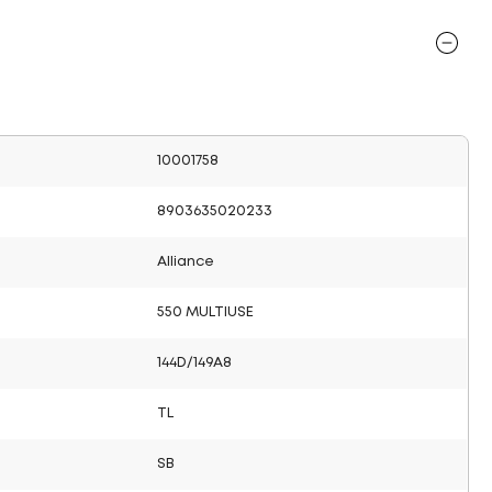
10001758
8903635020233
Alliance
550 MULTIUSE
144D/149A8
TL
SB