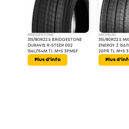
BRIDGESTONE
MICHELIN
315/80R22.5 BRIDGESTONE
315/80R22.5 MI
DURAVIS R-STEER 002
ENERGY Z 156/1
156L/154M TL M+S 3PMSF
20PR TL M+S 
Plus d’info
Plus d’in