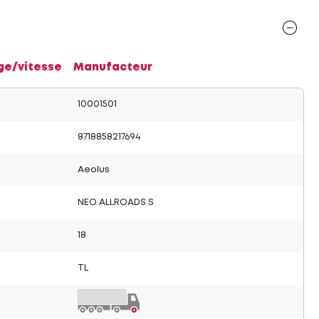
ge/vitesse
Manufacteur
10001501
8718858217694
Aeolus
NEO ALLROADS S
18
TL