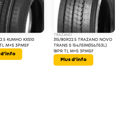
TRAZANO
D
22.5 KUMHO KXS10
315/80R22.5 TRAZANO NOVO
31
L TL M+S 3PMSF
TRANS S 154/151M(156/153L)
15
18PR TL M+S 3PMSF
 d’info
Plus d’info