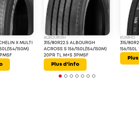
ALBOURGH
KUMHO
CHELIN X MULTI
315/80R22.5 ALBOURGH
315/80R
50L(154/150M)
ACROSS S 156/150L(154/150M)
156/150
3PMSF
20PR TL M+S 3PMSF
Plus
fo
Plus d’info