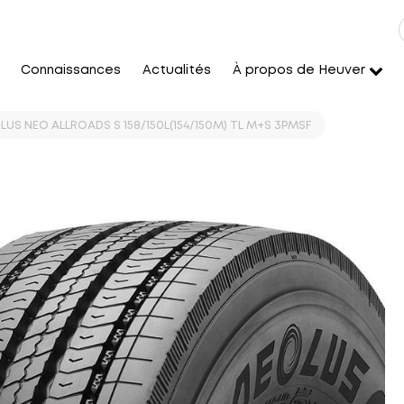
Connaissances
Actualités
À propos de Heuver
LUS NEO ALLROADS S 158/150L(154/150M) TL M+S 3PMSF