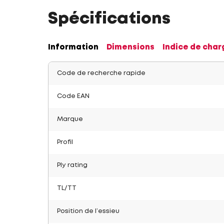
Spécifications
Information
Dimensions
Indice de char
Code de recherche rapide
Code EAN
Marque
Profil
Ply rating
TL/TT
Position de l’essieu