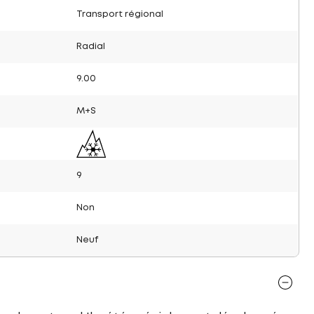
Transport régional
Radial
9.00
M+S
9
Non
Neuf