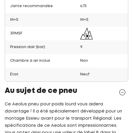
Jante recommandée
6.75
M+S
M+S
3PMSF
Pression dair (bar)
9
Chambre à air inclus
Non
État
Neuf
Au sujet de ce pneu
Ce Aeolus pneu pour poids lourd vous aidera
davantage ! Il a été spécialement développé pour un
montage Essieu avant pour le transport Régional. Les
spécifications de ce Aeolus sont impressionnantes.
Vous optez ainsi pour une valeur de label B dans la