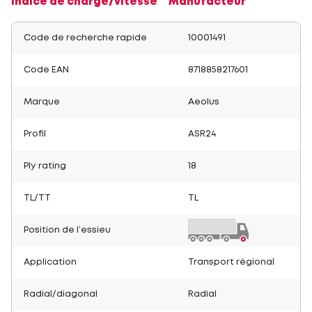
Indice de charge/vitesse
Manufacteur
Code de recherche rapide
10001491
Code EAN
8718858217601
Marque
Aeolus
Profil
ASR24
Ply rating
18
TL/TT
TL
Position de l’essieu
Application
Transport régional
Radial/diagonal
Radial