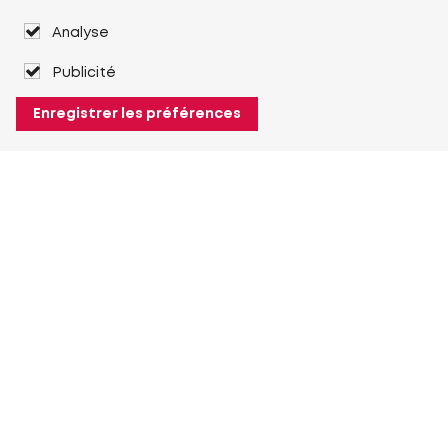
Analyse
Publicité
Enregistrer les préférences
À propos de Heuver
Heuver
Historique
Plus À propos de Heuver