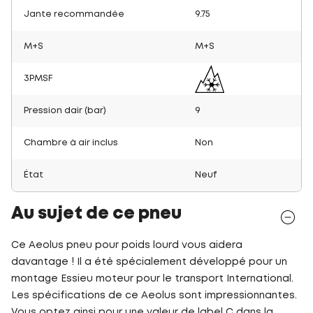
Jante recommandée
9.75
M+S
M+S
3PMSF
Pression dair (bar)
9
Chambre à air inclus
Non
État
Neuf
Au sujet de ce pneu
Ce Aeolus pneu pour poids lourd vous aidera
davantage ! Il a été spécialement développé pour un
montage Essieu moteur pour le transport International.
Les spécifications de ce Aeolus sont impressionnantes.
Vous optez ainsi pour une valeur de label C dans la