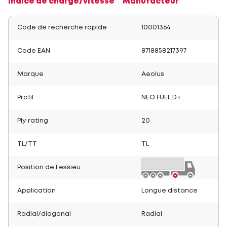
Indice de charge/vitesse
Manufacteur
Code de recherche rapide
10001364
Code EAN
8718858217397
Marque
Aeolus
Profil
NEO FUEL D+
Ply rating
20
TL/TT
TL
Position de l’essieu
Application
Longue distance
Radial/diagonal
Radial