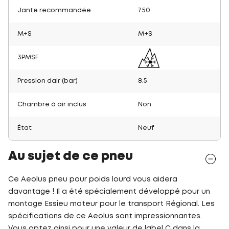
Jante recommandée
7.50
M+S
M+S
3PMSF
Pression dair (bar)
8.5
Chambre à air inclus
Non
État
Neuf
Au sujet de ce pneu
Ce Aeolus pneu pour poids lourd vous aidera
davantage ! Il a été spécialement développé pour un
montage Essieu moteur pour le transport Régional. Les
spécifications de ce Aeolus sont impressionnantes.
Vous optez ainsi pour une valeur de label C dans la