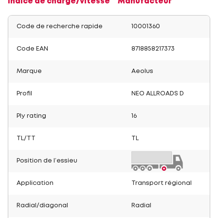
Indice de charge/vitesse
Manufacteur
Code de recherche rapide
10001360
Code EAN
8718858217373
Marque
Aeolus
Profil
NEO ALLROADS D
Ply rating
16
TL/TT
TL
Position de l’essieu
Application
Transport régional
Radial/diagonal
Radial