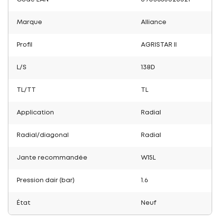
Marque
Alliance
Profil
AGRISTAR II
L/S
138D
TL/TT
TL
Application
Radial
Radial/diagonal
Radial
Jante recommandée
W15L
Pression dair (bar)
1.6
État
Neuf