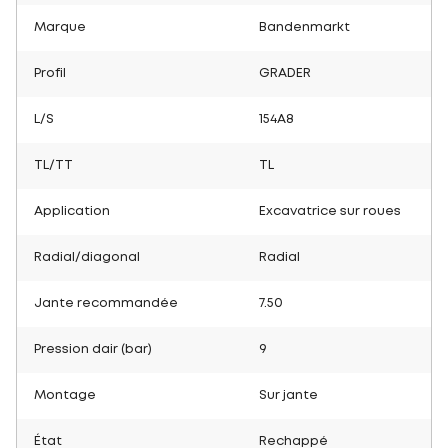
Marque
Bandenmarkt
Profil
GRADER
L/S
154A8
TL/TT
TL
Application
Excavatrice sur roues
Radial/diagonal
Radial
Jante recommandée
7.50
Pression dair (bar)
9
Montage
Sur jante
État
Rechappé